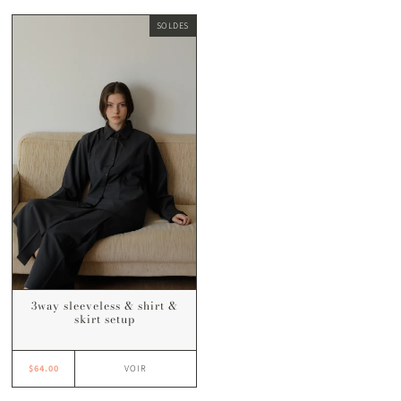
SOLDES
3way sleeveless & shirt &
skirt setup
$64.00
VOIR