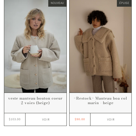
NOUVEAU
ÉPUISE
veste manteau bouton coeur
<Restock> Manteau boa col
2 voies (beige)
marin - beige
$103.00
$90.00
VOIR
VOIR