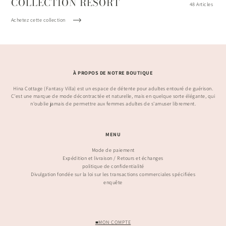
COLLECTION RESORT
48 Articles
Achetez cette collection
À PROPOS DE NOTRE BOUTIQUE
Hina Cottage (Fantasy Villa) est un espace de détente pour adultes entouré de guérison.
C'est une marque de mode décontractée et naturelle, mais en quelque sorte élégante, qui
n'oublie jamais de permettre aux femmes adultes de s'amuser librement.
MENU
Mode de paiement
Expédition et livraison / Retours et échanges
politique de confidentialité
Divulgation fondée sur la loi sur les transactions commerciales spécifiées
enquête
■MON COMPTE