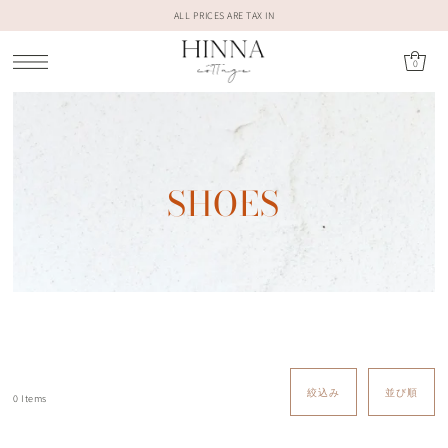
ALL PRICES ARE TAX IN
0
SHOES
絞込み
並び順
0 Items