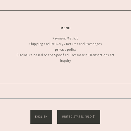
MENU
Payment Method
Shipping and Delivery / Returns and Exchanges
privacy policy
Disclosure based on the Specified Commercial Transactions Act
inquiry
ENGLISH
UNITED STATES (USD $)