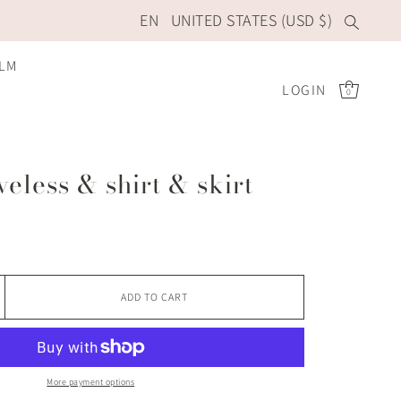
EN
UNITED STATES (USD $)
ILM
LOGIN
0
eless & shirt & skirt
ADD TO CART
More payment options