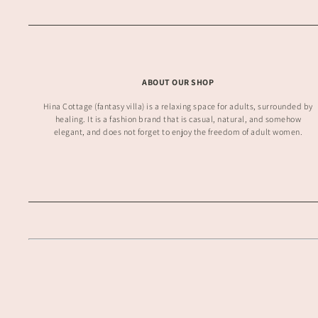
ABOUT OUR SHOP
Hina Cottage (fantasy villa) is a relaxing space for adults, surrounded by
healing. It is a fashion brand that is casual, natural, and somehow
elegant, and does not forget to enjoy the freedom of adult women.