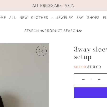
ALL PRICES ARE TAX IN
OME
ALL
NEW
CLOTHES
JEWELRY
BAG
SHOES
F
SEARCH ≪PRODUCT SEARCH≫
3way sleev
setup
$64.00
$110.00