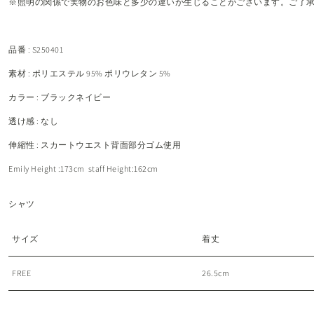
※照明の関係で実物のお色味と多少の違いが生じることがございます。ご了
品番 : S250401
素材 :
ポリエステル 95% ポリ
ウレタン 5%
カラー : ブラックネイビー
透け感 : なし
伸縮性 : スカートウエスト背面部分ゴム使用
Emily Height :173cm
staff Height:162cm
シャツ
サイズ
着丈
FREE
26.5cm