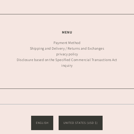
MENU
Payment Method
Shipping and Delivery / Returns and Exchanges
privacy policy
Disclosure based on the Specified Commercial Transactions Act
inquiry
ENGLISH
UNITED STATES (USD $)