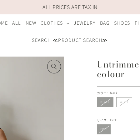
ALL PRICES ARE TAX IN
OME
ALL
NEW
CLOTHES
JEWELRY
BAG
SHOES
F
SEARCH ≪PRODUCT SEARCH≫
Untrimmed
colour
カラー:
black
BLACK
WHITE
サイズ:
FREE
FREE