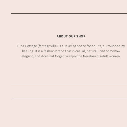
ABOUT OUR SHOP
Hina Cottage (fantasy villa) is a relaxing space for adults, surrounded by
healing. It is a fashion brand that is casual, natural, and somehow
elegant, and does not forget to enjoy the freedom of adult women.