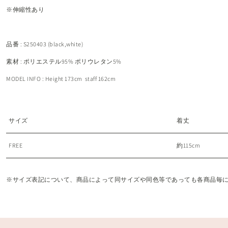
※伸縮性あり
品番 : S250403 (black,white)
素材 : ポリエステル95% ポリウレタン5%
MODEL INFO : Height 173cm staff 162cm
サイズ
着丈
FREE
約115cm
※サイズ表記について、商品によって同サイズや同色等であっても各商品毎